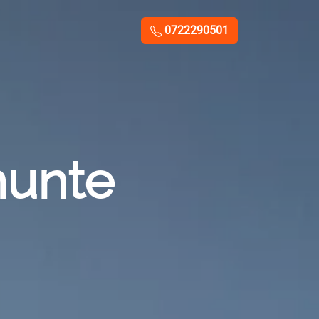
0722290501
munte